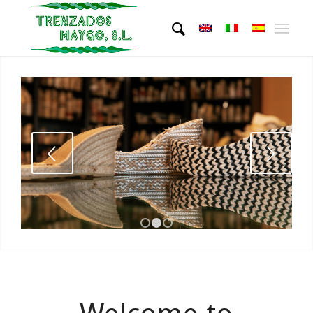
Next
1
2
3